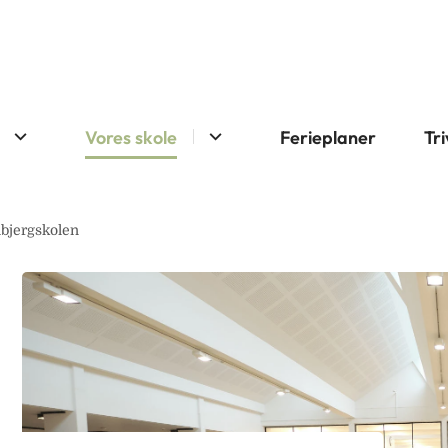
Vores skole
Ferieplaner
Tri
bjergskolen