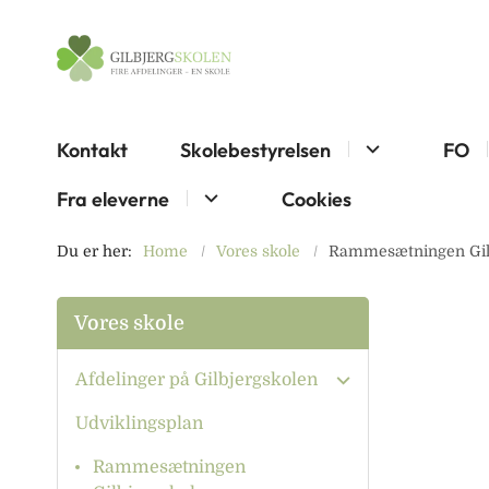
Kontakt
Skolebestyrelsen
FO
Fra eleverne
Cookies
Du er her:
Home
Vores skole
Rammesætningen Gil
Vores skole
Afdelinger på Gilbjergskolen
Udviklingsplan
Rammesætningen